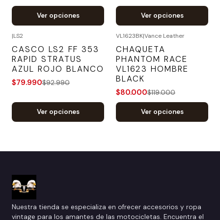
Ver opciones
Ver opciones
|
LS2
VL1623BK
|
Vance Leather
-14%
OFF
-33%
OFF
CASCO LS2 FF 353
CHAQUETA
RAPID STRATUS
PHANTOM RACE
AZUL ROJO BLANCO
VL1623 HOMBRE
BLACK
$79.990
$92.990
$80.000
$119.000
Ver opciones
Ver opciones
Nuestra tienda se especializa en ofrecer accesorios y ropa
vintage para los amantes de las motocicletas. Encuentra el